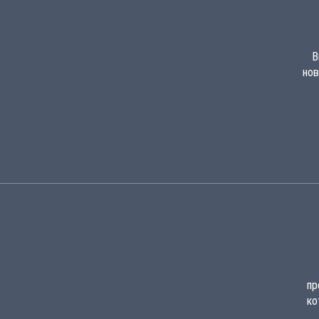
В
нов
пр
ко