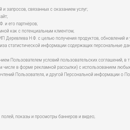
 и запросов, связанных с оказанием услуг;
айт;
. и его партнёров;
мной как с потенциальным клиентом;
П Деревлева Н.Ф. с целью получения продуктов, обновлений и у
иза статистической информации содержащих персональные данн
нием Пользователем условий пользовательских соглашений, в то
 числе в форме рекламной рассылки) с использованием любых
чтений Пользователя, и другой Персональной информации о По
 полей, показы и просмотры баннеров и видео;