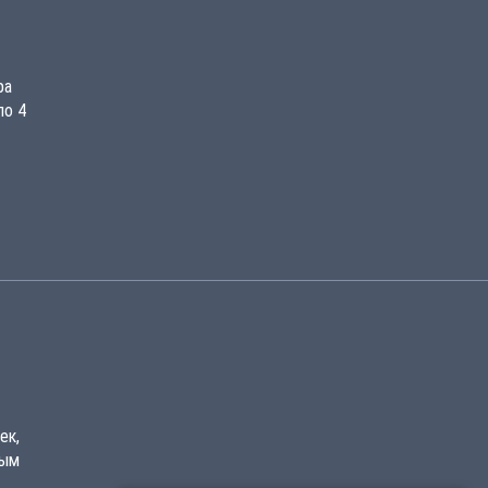
ра
по 4
ек,
вым